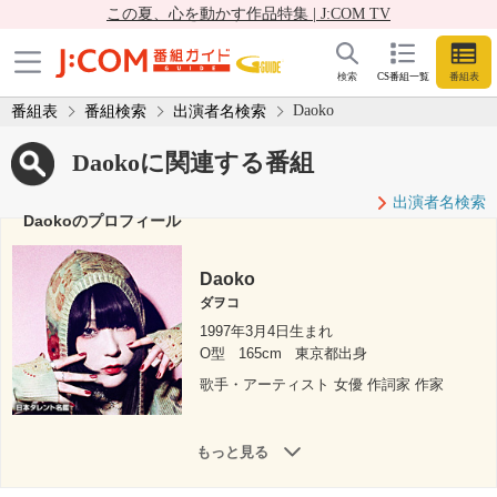
この夏、心を動かす作品特集 | J:COM TV
検索
CS番組一覧
番組表
Daoko
番組表
番組検索
出演者名検索
Daokoに関連する番組
出演者名検索
Daokoのプロフィール
Daoko
ダヲコ
1997年3月4日生まれ
O型
165cm
東京都出身
歌手・アーティスト 女優 作詞家 作家
もっと見る