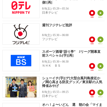
側![再]
8/8(土)
05:29～05:34
日本テレビ
週刊フジテレビ批評
8/8(土)
05:30～06:00
フジテレビ
スポーツ酒場“語り亭” Jリーグ開幕直
前スペシャル[字][再]
8/8(土)
05:30～06:30
ＮＨＫ ＢＳ
シューイチ[字][デ]大型台風列島接近か
／関心高まる防災グッズ／東京駅の人気
帰省みやげ
8/8(土)
05:55～09:25
日本テレビ
オハ！よ〜いどん 選 朝の会「マイま