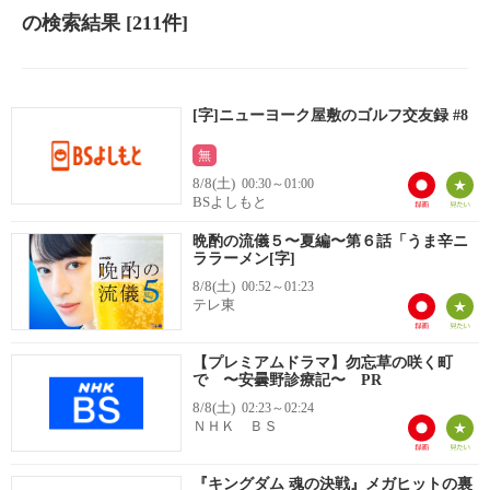
の検索結果
[211件]
[字]ニューヨーク屋敷のゴルフ交友録 #8
無
8/8(土)
00:30～01:00
BSよしもと
晩酌の流儀５〜夏編〜第６話「うま辛ニ
ララーメン[字]
8/8(土)
00:52～01:23
テレ東
【プレミアムドラマ】勿忘草の咲く町
で 〜安曇野診療記〜 PR
8/8(土)
02:23～02:24
ＮＨＫ ＢＳ
『キングダム 魂の決戦』メガヒットの裏