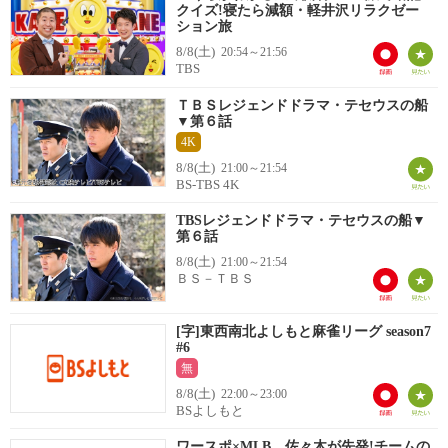
クイズ!寝たら減額・軽井沢リラクゼー
ション旅
8/8(土)
20:54～21:56
TBS
ＴＢＳレジェンドドラマ・テセウスの船
▼第６話
4K
8/8(土)
21:00～21:54
BS-TBS 4K
TBSレジェンドドラマ・テセウスの船▼
第６話
8/8(土)
21:00～21:54
ＢＳ－ＴＢＳ
[字]東西南北よしもと麻雀リーグ season7
#6
無
8/8(土)
22:00～23:00
BSよしもと
ワースポ×MLB 佐々木が先発!チームの