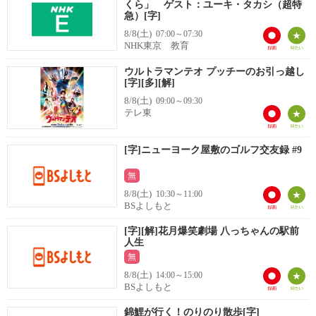
くら」 ゲスト：ユーキ・タカシ（超特
急）[字]
8/8(土)
07:00～07:30
NHK東京 教育
ウルトラマンテオ プッチーのお引っ越し
[字][多][解]
8/8(土)
09:00～09:30
テレ東
[字]ニューヨーク屋敷のゴルフ交友録 #9
無
8/8(土)
10:30～11:00
BSよしもと
[字][解]花月爆笑劇場 八っちゃんの駅前
人生
無
8/8(土)
14:00～15:00
BSよしもと
錦鯉が行く！のりのり散歩[字]