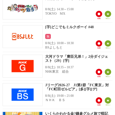
8/8(土)
14:30～15:00
TOKYO MX
[字]どこでもミルクボーイ #48
無
8/8(土)
18:00～18:30
BSよしもと
大河ドラマ「豊臣兄弟！」2分ダイジェ
スト（29）[字]
8/8(土)
18:35～18:37
NHK東京 総合
Jリーグ2026-27 J1第1節「FC東京」対
「FC町田ゼルビア」[多][字][デ]
8/8(土)
19:00～21:00
ＮＨＫ ＢＳ
いくらかわかる金?鎌倉グルメ旅で暗記