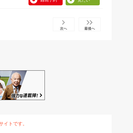
録画予約
見たい
次へ
最後へ
表サイトです。