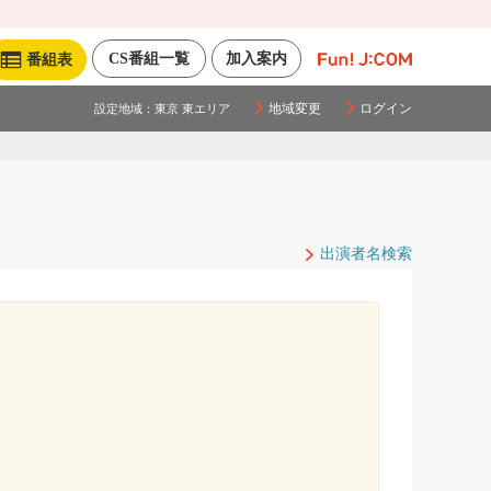
CS番組一覧
加入案内
番組表
地域変更
ログイン
設定地域：
東京 東エリア
出演者名検索