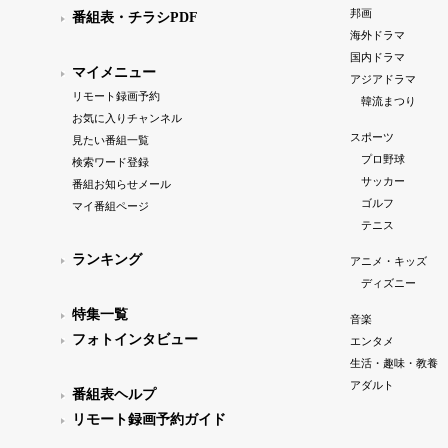
邦画
番組表・チラシPDF
海外ドラマ
国内ドラマ
マイメニュー
アジアドラマ
リモート録画予約
韓流まつり
お気に入りチャンネル
スポーツ
見たい番組一覧
プロ野球
検索ワード登録
サッカー
番組お知らせメール
ゴルフ
マイ番組ページ
テニス
ランキング
アニメ・キッズ
ディズニー
特集一覧
音楽
フォトインタビュー
エンタメ
生活・趣味・教養
アダルト
番組表ヘルプ
リモート録画予約ガイド