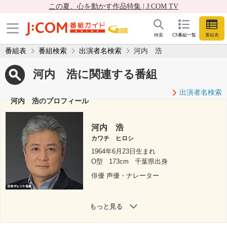
この夏、心を動かす作品特集 | J:COM TV
検索
CS番組一覧
番組表
番組表
番組検索
出演者名検索
河内 浩
河内 浩に関連する番組
出演者名検索
河内 浩のプロフィール
河内 浩
カワチ ヒロシ
1964年6月23日生まれ
O型
173cm
千葉県出身
俳優 声優・ナレーター
もっと見る