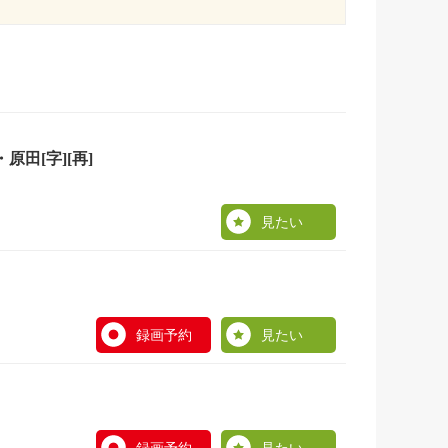
田[字][再]
見たい
録画予約
見たい