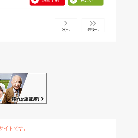
録画予約
見たい
次へ
最後へ
表サイトです。