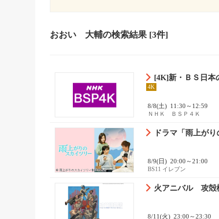
おおい 大輔
の検索結果
[3件]
[4K]新・ＢＳ日
4K
8/8(土)
11:30～12:59
ＮＨＫ ＢＳＰ４Ｋ
ドラマ「雨上がり
8/9(日)
20:00～21:00
BS11 イレブン
火アニバル 攻殻機動
8/11(火)
23:00～23:30