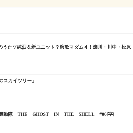
本のうた▽純烈＆新ユニット？演歌マダム４！瀬川・川中・松原・原
のスカイツリー」
隊 THE GHOST IN THE SHELL #06[字]