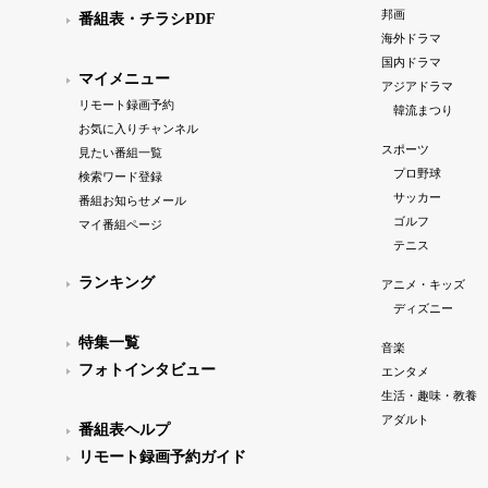
邦画
番組表・チラシPDF
海外ドラマ
国内ドラマ
マイメニュー
アジアドラマ
リモート録画予約
韓流まつり
お気に入りチャンネル
スポーツ
見たい番組一覧
プロ野球
検索ワード登録
サッカー
番組お知らせメール
ゴルフ
マイ番組ページ
テニス
ランキング
アニメ・キッズ
ディズニー
特集一覧
音楽
フォトインタビュー
エンタメ
生活・趣味・教養
アダルト
番組表ヘルプ
リモート録画予約ガイド