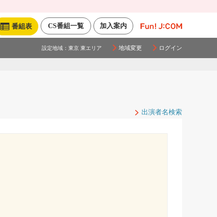
CS番組一覧
加入案内
番組表
地域変更
ログイン
設定地域：
東京 東エリア
出演者名検索