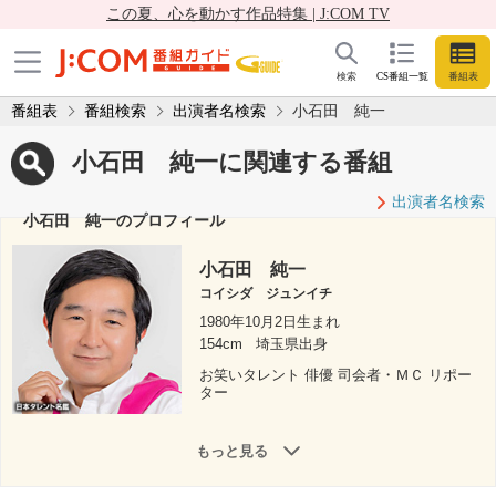
この夏、心を動かす作品特集 | J:COM TV
検索
CS番組一覧
番組表
番組表
番組検索
出演者名検索
小石田 純一
小石田 純一に関連する番組
出演者名検索
小石田 純一のプロフィール
小石田 純一
コイシダ ジュンイチ
1980年10月2日生まれ
154cm
埼玉県出身
お笑いタレント 俳優 司会者・ＭＣ リポー
ター
もっと見る