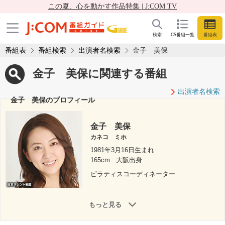
この夏、心を動かす作品特集 | J:COM TV
検索
CS番組一覧
番組表
番組表
番組検索
出演者名検索
金子 美保
金子 美保に関連する番組
出演者名検索
金子 美保のプロフィール
金子 美保
カネコ ミホ
1981年3月16日生まれ
165cm
大阪出身
ピラティスコーディネーター
もっと見る