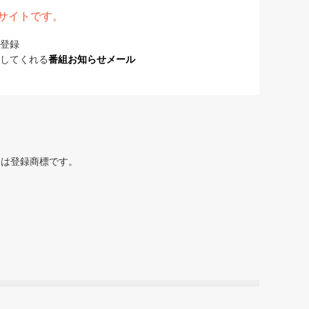
表サイトです。
登録
してくれる
番組お知らせメール
または登録商標です。