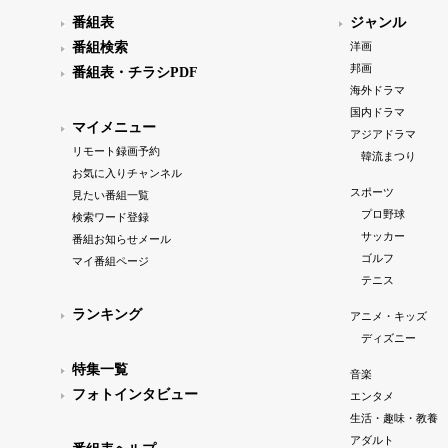
番組表
ジャンル
番組検索
洋画
邦画
番組表・チラシPDF
海外ドラマ
国内ドラマ
マイメニュー
アジアドラマ
リモート録画予約
韓流まつり
お気に入りチャンネル
スポーツ
見たい番組一覧
プロ野球
検索ワード登録
サッカー
番組お知らせメール
ゴルフ
マイ番組ページ
テニス
ランキング
アニメ・キッズ
ディズニー
特集一覧
音楽
フォトインタビュー
エンタメ
生活・趣味・教養
アダルト