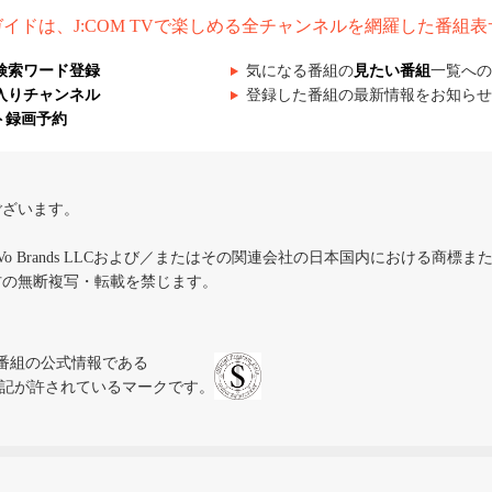
組ガイドは、J:COM TVで楽しめる全チャンネルを網羅した番組
検索ワード登録
気になる番組の
見たい番組
一覧への
入りチャンネル
登録した番組の最新情報をお知らせ
ト録画予約
ございます。
iVo Brands LLCおよび／またはその関連会社の日本国内における商標
材の無断複写・転載を禁じます。
、テレビ番組の公式情報である
スにのみ表記が許されているマークです。