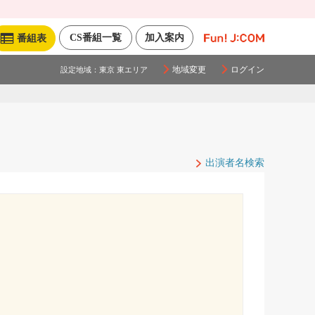
CS番組一覧
加入案内
番組表
地域変更
ログイン
設定地域：
東京 東エリア
出演者名検索