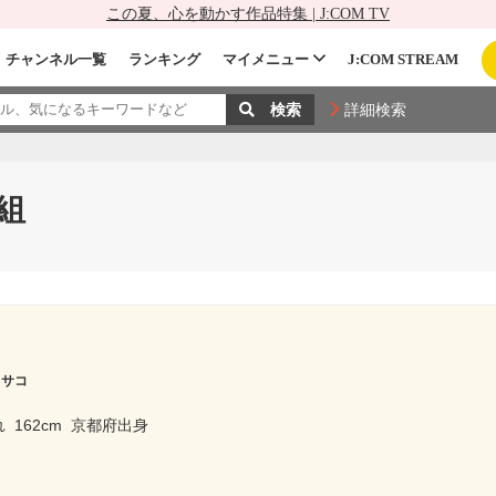
この夏、心を動かす作品特集 | J:COM TV
チャンネル一覧
ランキング
マイメニュー
J:COM STREAM
詳細検索
組
フサコ
れ
162cm
京都府出身