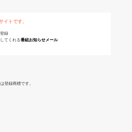
表サイトです。
登録
してくれる
番組お知らせメール
または登録商標です。