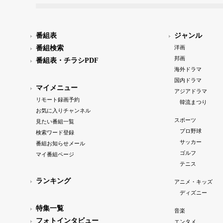
番組表
ジャンル
番組検索
洋画
邦画
番組表・チラシPDF
海外ドラマ
国内ドラマ
マイメニュー
アジアドラマ
リモート録画予約
韓流まつり
お気に入りチャンネル
スポーツ
見たい番組一覧
プロ野球
検索ワード登録
サッカー
番組お知らせメール
ゴルフ
マイ番組ページ
テニス
ランキング
アニメ・キッズ
ディズニー
特集一覧
音楽
フォトインタビュー
エンタメ