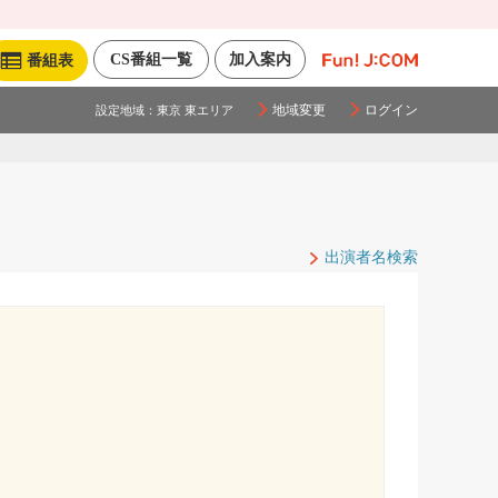
CS番組一覧
加入案内
番組表
地域変更
ログイン
設定地域：
東京 東エリア
出演者名検索