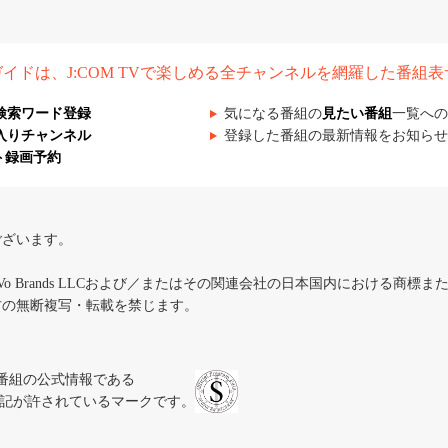
組ガイドは、J:COM TVで楽しめる全チャンネルを網羅した番組
検索ワード登録
気になる番組の
見たい番組
一覧への
入りチャンネル
登録した番組の最新情報をお知らせ
ト録画予約
ございます。
iVo Brands LLCおよび／またはその関連会社の日本国内における商標
材の無断複写・転載を禁じます。
、テレビ番組の公式情報である
スにのみ表記が許されているマークです。