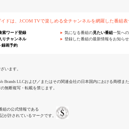
組ガイドは、J:COM TVで楽しめる全チャンネルを網羅した番組
検索ワード登録
気になる番組の
見たい番組
一覧への
入りチャンネル
登録した番組の最新情報をお知らせ
ト録画予約
ございます。
iVo Brands LLCおよび／またはその関連会社の日本国内における商標
材の無断複写・転載を禁じます。
、テレビ番組の公式情報である
スにのみ表記が許されているマークです。