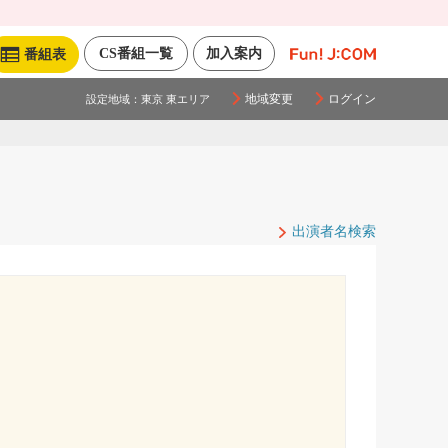
CS番組一覧
加入案内
番組表
地域変更
ログイン
設定地域：
東京 東エリア
出演者名検索