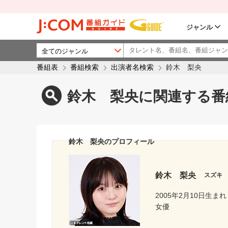
ジャンル
番組表
番組検索
出演者名検索
鈴木 梨央
鈴木 梨央に関連する番
鈴木 梨央のプロフィール
鈴木 梨央
スズキ
2005年2月10日生まれ
女優