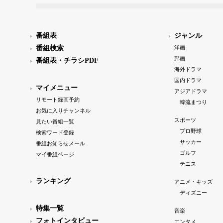
番組表
ジャンル
番組検索
洋画
邦画
番組表・チラシPDF
海外ドラマ
国内ドラマ
マイメニュー
アジアドラマ
リモート録画予約
韓流まつり
お気に入りチャンネル
スポーツ
見たい番組一覧
プロ野球
検索ワード登録
サッカー
番組お知らせメール
ゴルフ
マイ番組ページ
テニス
ランキング
アニメ・キッズ
ディズニー
特集一覧
音楽
フォトインタビュー
エンタメ