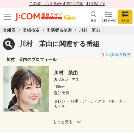
この夏、心を動かす作品特集 | J:COM TV
検索
CS番組一覧
番組表
番組表
番組検索
出演者名検索
川村 茉由
川村 茉由に関連する番組
出演者名検索
川村 茉由のプロフィール
川村 茉由
カワムラ マユ
168cm
愛知出身
タレント 歌手・アーティスト リポーター
モデル
もっと見る