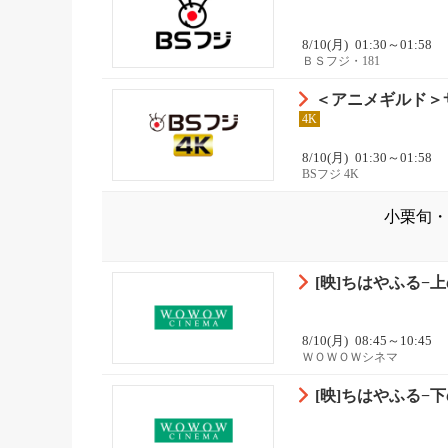
8/10(月)
01:30～01:58
ＢＳフジ・181
＜アニメギルド＞サ
4K
8/10(月)
01:30～01:58
BSフジ 4K
小栗旬・
[映]ちはやふる−上の
8/10(月)
08:45～10:45
ＷＯＷＯＷシネマ
[映]ちはやふる−下の