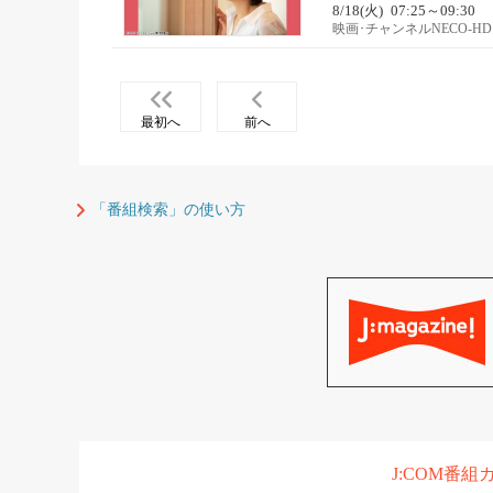
8/18(火)
07:25～09:30
映画･チャンネルNECO-HD
最初へ
前へ
「番組検索」の使い方
J:COM番