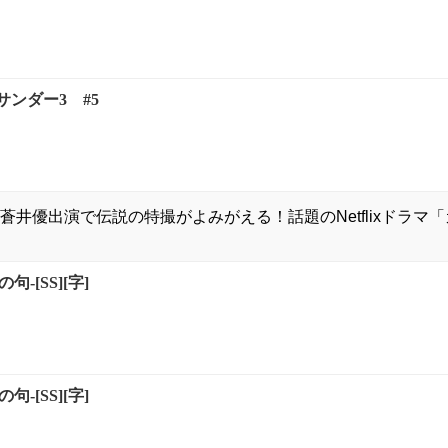
ンダー3 #5
蒼井優出演で伝説の特撮がよみがえる！話題のNetflixドラマ
句-[SS][字]
句-[SS][字]