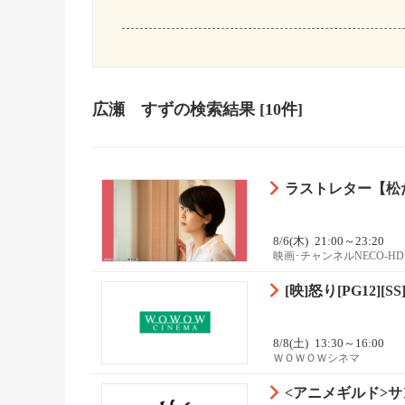
広瀬 すず
の検索結果
[10件]
ラストレター【松
8/6(木)
21:00～23:20
映画･チャンネルNECO-HD
[映]怒り[PG12][SS
8/8(土)
13:30～16:00
ＷＯＷＯＷシネマ
<アニメギルド>サ