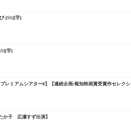
[SS][字]
][字]
の月【プレミアムシアター8】【連続企画:報知映画賞受賞作セレク
たか子 広瀬すず出演】