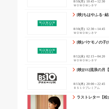
8/10(月)
10:45～12:30
ＷＯＷＯＷシネマ
[映]ちはやふる−結び-
8/10(月)
12:30～14:45
ＷＯＷＯＷシネマ
[映]バケモノの子[SS
8/12(水)
02:15～04:20
ＷＯＷＯＷシネマ
[映][SS]流浪
8/13(木)
20:00～22:45
ＢＳ１０プレミアム
ラストレター【松