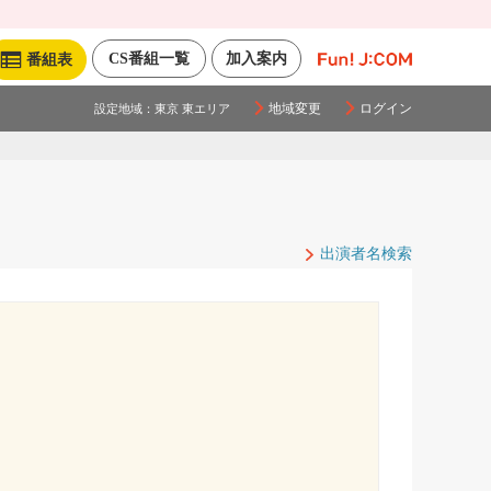
CS番組一覧
加入案内
番組表
地域変更
ログイン
設定地域：
東京 東エリア
出演者名検索