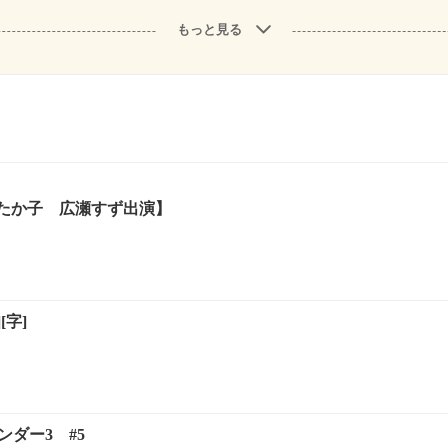
もっと見る
たか子 広瀬すず出演】
][字]
ンダー3 #5