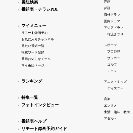
番組検索
洋画
邦画
番組表・チラシPDF
海外ドラマ
国内ドラマ
マイメニュー
アジアドラマ
リモート録画予約
韓流まつり
お気に入りチャンネル
スポーツ
見たい番組一覧
プロ野球
検索ワード登録
サッカー
番組お知らせメール
ゴルフ
マイ番組ページ
テニス
ランキング
アニメ・キッズ
ディズニー
特集一覧
音楽
フォトインタビュー
エンタメ
生活・趣味・教養
アダルト
番組表ヘルプ
リモート録画予約ガイド