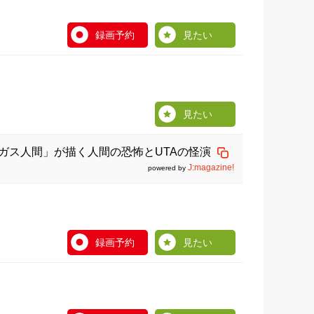
録画予約
見たい
見たい
「ガス人間」が描く人間の恐怖とUTAの怪演
J:magazine!
powered by
録画予約
見たい