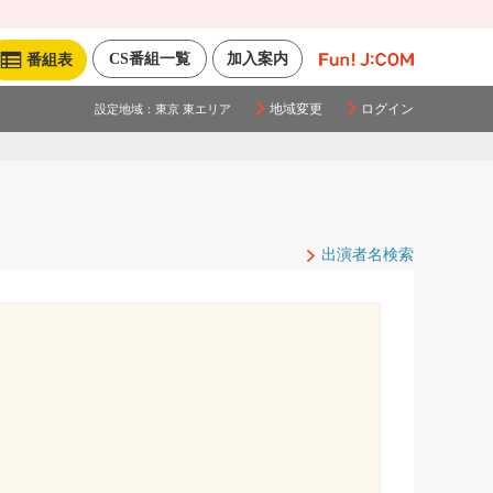
CS番組一覧
加入案内
番組表
地域変更
ログイン
設定地域：
東京 東エリア
出演者名検索