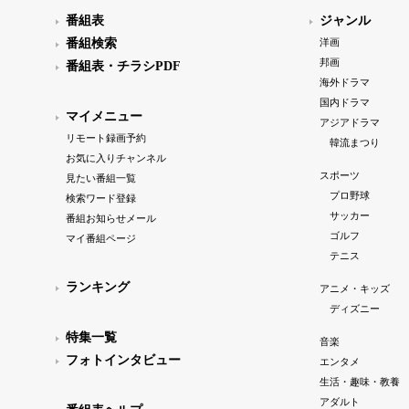
番組表
ジャンル
番組検索
洋画
邦画
番組表・チラシPDF
海外ドラマ
国内ドラマ
マイメニュー
アジアドラマ
リモート録画予約
韓流まつり
お気に入りチャンネル
スポーツ
見たい番組一覧
プロ野球
検索ワード登録
サッカー
番組お知らせメール
ゴルフ
マイ番組ページ
テニス
ランキング
アニメ・キッズ
ディズニー
特集一覧
音楽
フォトインタビュー
エンタメ
生活・趣味・教養
アダルト