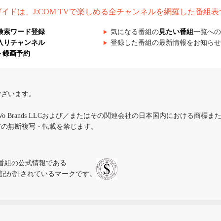
組ガイドは、J:COM TVで楽しめる全チャンネルを網羅した番組
検索ワード登録
気になる番組の
見たい番組
一覧への
入りチャンネル
登録した番組の最新情報をお知らせ
ト録画予約
ございます。
iVo Brands LLCおよび／またはその関連会社の日本国内における商標
材の無断複写・転載を禁じます。
、テレビ番組の公式情報である
スにのみ表記が許されているマークです。