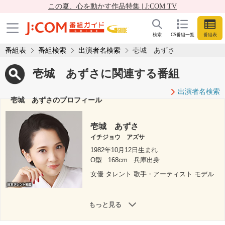
この夏、心を動かす作品特集 | J:COM TV
検索
CS番組一覧
番組表
番組表
番組検索
出演者名検索
壱城 あずさ
壱城 あずさに関連する番組
出演者名検索
壱城 あずさのプロフィール
壱城 あずさ
イチジョウ アズサ
1982年10月12日生まれ
O型
168cm
兵庫出身
女優 タレント 歌手・アーティスト モデル
もっと見る