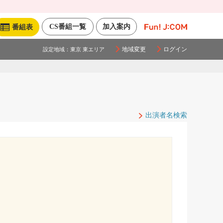
CS番組一覧
加入案内
番組表
地域変更
ログイン
設定地域：
東京 東エリア
出演者名検索