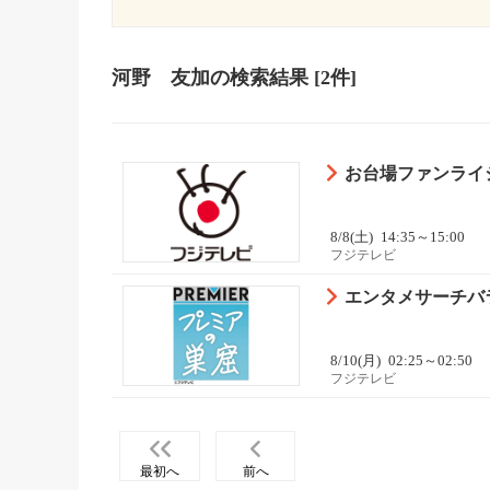
河野 友加
の検索結果
[2件]
お台場ファンライジ
8/8(土)
14:35～15:00
フジテレビ
エンタメサーチバ
8/10(月)
02:25～02:50
フジテレビ
最初へ
前へ