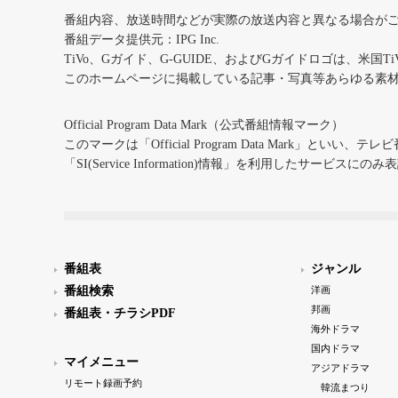
番組内容、放送時間などが実際の放送内容と異なる場合が
番組データ提供元：IPG Inc.
TiVo、Gガイド、G-GUIDE、およびGガイドロゴは、米国T
このホームページに掲載している記事・写真等あらゆる素
Official Program Data Mark（公式番組情報マーク）
このマークは「Official Program Data Mark」といい
「SI(Service Information)情報」を利用したサービ
番組表
ジャンル
番組検索
洋画
邦画
番組表・チラシPDF
海外ドラマ
国内ドラマ
マイメニュー
アジアドラマ
リモート録画予約
韓流まつり