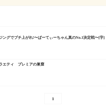
ングでブチ上がれ!〜ぱーてぃーちゃん真のNo.1決定戦〜[字]
ラエティ プレミアの巣窟
1