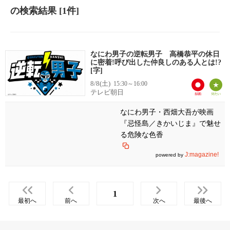
の検索結果
[1件]
なにわ男子の逆転男子 高橋恭平の休日
に密着!呼び出した仲良しのある人とは!?
[字]
8/8(土)
15:30～16:00
テレビ朝日
なにわ男子・西畑大吾が映画
『忌怪島／きかいじま』で魅せ
る危険な色香
J:magazine!
powered by
1
最初へ
前へ
次へ
最後へ