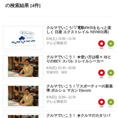
の検索結果
[4件]
クルマでいこう!▽電動4WDをもっと楽
しく 日産 エクストレイル NISMO[再]
8/8(土)
21:00～21:30
テレビ神奈川
クルマでいこう！ ★使い方は様々 ゆと
りのBEV スバル トレイルシーカー
8/9(日)
01:30～02:00
TOKYO MX
クルマでいこう！▽スポーティーの新基
準 ポルシェ マカン Electric
8/9(日)
22:00～22:30
テレビ神奈川
クルマでいこう！ ★クルマのカタリバ