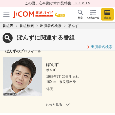
この夏、心を動かす作品特集 | J:COM TV
検索
CS番組一覧
番組表
番組表
番組検索
出演者名検索
ぽんず
ぽんずに関連する番組
出演者名検索
ぽんずのプロフィール
ぽんず
ポンズ
1985年7月29日生まれ
160cm
奈良県出身
俳優
もっと見る