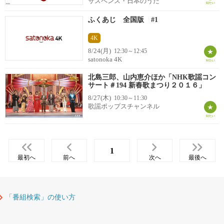
サスペンス・日本のうた
ふくあじ 全国版 #1
4K
8/24(月)
12:30～12:45
satonoka 4K
北島三郎、山内恵介ほか「NHK歌謡コン
サート＃194 新春歌まつり２０１６」
8/27(木)
10:30～11:30
歌謡ポップスチャンネル
1
最初へ
前へ
次へ
最後へ
「番組検索」の使い方