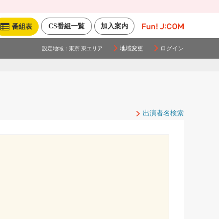
CS番組一覧
加入案内
番組表
地域変更
ログイン
設定地域：
東京 東エリア
出演者名検索