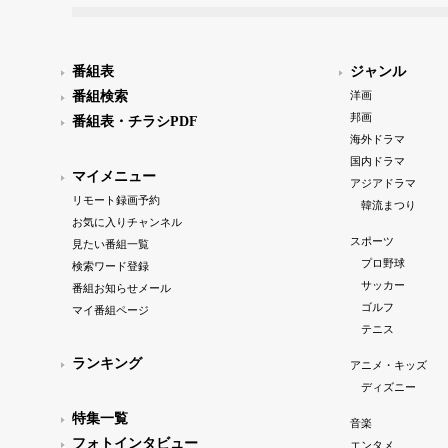
番組表
ジャンル
番組検索
洋画
邦画
番組表・チラシPDF
海外ドラマ
国内ドラマ
マイメニュー
アジアドラマ
リモート録画予約
韓流まつり
お気に入りチャンネル
スポーツ
見たい番組一覧
プロ野球
検索ワード登録
サッカー
番組お知らせメール
ゴルフ
マイ番組ページ
テニス
ランキング
アニメ・キッズ
ディズニー
特集一覧
音楽
フォトインタビュー
エンタメ