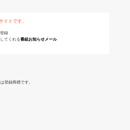
表サイトです。
登録
してくれる
番組お知らせメール
または登録商標です。