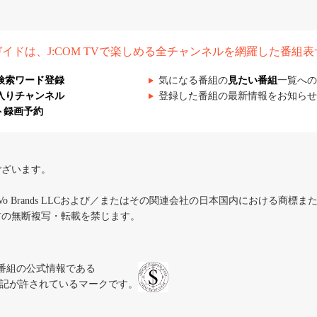
組ガイドは、J:COM TVで楽しめる全チャンネルを網羅した番組
検索ワード登録
気になる番組の
見たい番組
一覧への
入りチャンネル
登録した番組の最新情報をお知らせ
ト録画予約
ございます。
iVo Brands LLCおよび／またはその関連会社の日本国内における商標
材の無断複写・転載を禁じます。
、テレビ番組の公式情報である
スにのみ表記が許されているマークです。