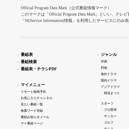
Official Program Data Mark（公式番組情報マーク）
このマークは「Official Program Data Mark」といい
「SI(Service Information)情報」を利用したサービ
番組表
ジャンル
番組検索
洋画
邦画
番組表・チラシPDF
海外ドラマ
国内ドラマ
マイメニュー
アジアドラマ
リモート録画予約
韓流まつり
お気に入りチャンネル
スポーツ
見たい番組一覧
プロ野球
検索ワード登録
サッカー
番組お知らせメール
ゴルフ
マイ番組ページ
テニス