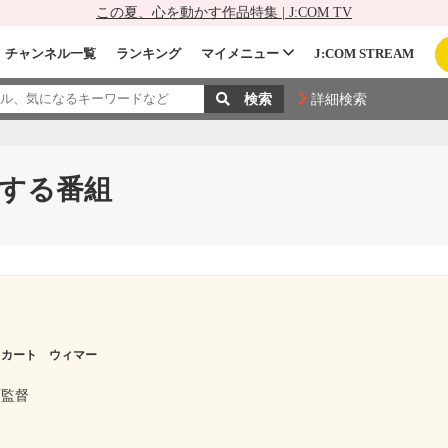
この夏、心を動かす作品特集 | J:COM TV
チャンネル一覧
ランキング
マイメニュー
J:COM STREAM
詳細検索
する番組
カート ウィマー
画監督