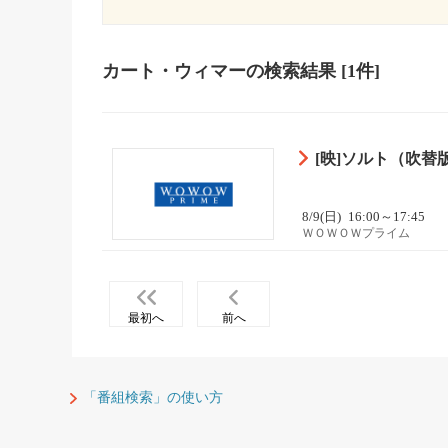
カート・ウィマー
の検索結果
[1件]
[映]ソルト（吹替版）
8/9(日)
16:00～17:45
ＷＯＷＯＷプライム
最初へ
前へ
「番組検索」の使い方