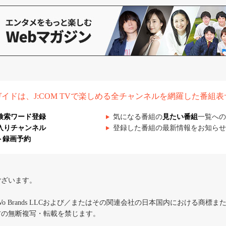
組ガイドは、J:COM TVで楽しめる全チャンネルを網羅した番組
検索ワード登録
気になる番組の
見たい番組
一覧への
入りチャンネル
登録した番組の最新情報をお知らせ
ト録画予約
ございます。
iVo Brands LLCおよび／またはその関連会社の日本国内における商標
材の無断複写・転載を禁じます。