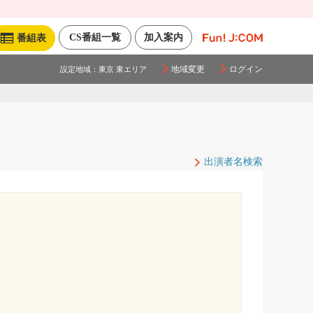
CS番組一覧
加入案内
番組表
地域変更
ログイン
設定地域：
東京 東エリア
出演者名検索