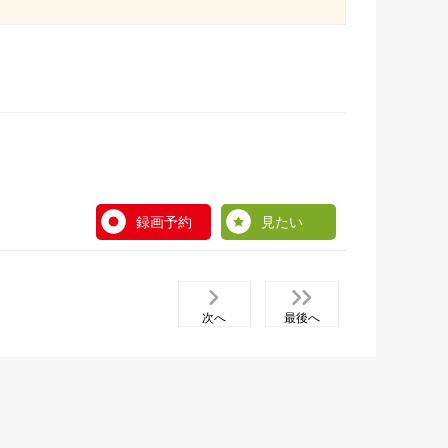
録画予約
見たい
次へ
最後へ