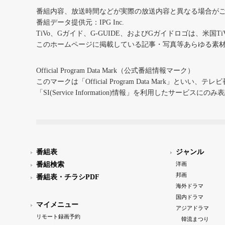
番組内容、放送時間などが実際の放送内容と異なる場合が
番組データ提供元：IPG Inc.
TiVo、Gガイド、G-GUIDE、およびGガイドロゴは、米国T
このホームページに掲載している記事・写真等あらゆる素
Official Program Data Mark（公式番組情報マーク）
このマークは「Official Program Data Mark」といい
「SI(Service Information)情報」を利用したサービ
番組表
ジャンル
番組検索
洋画
邦画
番組表・チラシPDF
海外ドラマ
国内ドラマ
マイメニュー
アジアドラマ
リモート録画予約
韓流まつり