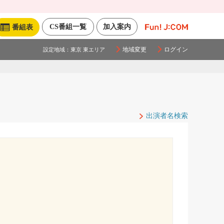
CS番組一覧
加入案内
番組表
地域変更
ログイン
設定地域：
東京 東エリア
出演者名検索