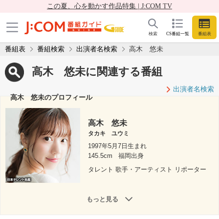
この夏、心を動かす作品特集 | J:COM TV
検索
CS番組一覧
番組表
番組表
番組検索
出演者名検索
高木 悠未
高木 悠未に関連する番組
出演者名検索
高木 悠未のプロフィール
高木 悠未
タカキ ユウミ
1997年5月7日生まれ
145.5cm
福岡出身
タレント 歌手・アーティスト リポーター
もっと見る