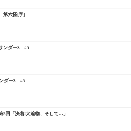
第六怪[字]
ンダー3 #5
ンダー3 #5
第5回「決着!犬追物、そして…」