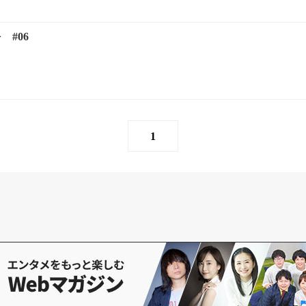
> #06
1