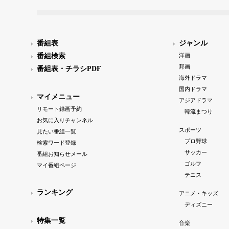
番組表
ジャンル
番組検索
洋画
邦画
番組表・チラシPDF
海外ドラマ
国内ドラマ
マイメニュー
アジアドラマ
リモート録画予約
韓流まつり
お気に入りチャンネル
スポーツ
見たい番組一覧
プロ野球
検索ワード登録
サッカー
番組お知らせメール
ゴルフ
マイ番組ページ
テニス
ランキング
アニメ・キッズ
ディズニー
特集一覧
音楽