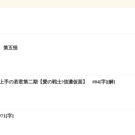
 第五怪
上手の若君第二期【愛の戦士!信濃仮面】 #04[字][解]
1[字]