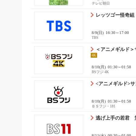
テレビ朝日
レッツゴー怪奇組 
8/9(日)
16:30～17:00
TBS
＜アニメギルド＞サ
4K
8/10(月)
01:30～01:58
BSフジ 4K
<アニメギルド>サ
8/10(月)
01:30～01:58
ＢＳフジ・181
逃げ上手の若君 
8/11(火)
00:30～01:00