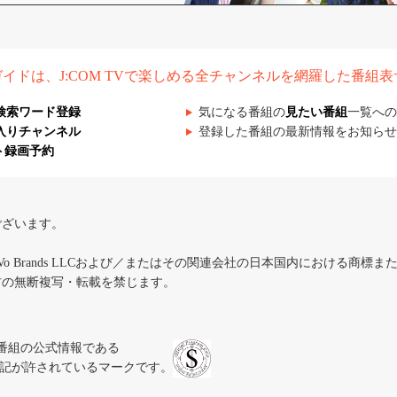
組ガイドは、J:COM TVで楽しめる全チャンネルを網羅した番組
検索ワード登録
気になる番組の
見たい番組
一覧への
入りチャンネル
登録した番組の最新情報をお知らせ
ト録画予約
ございます。
iVo Brands LLCおよび／またはその関連会社の日本国内における商標
材の無断複写・転載を禁じます。
、テレビ番組の公式情報である
スにのみ表記が許されているマークです。