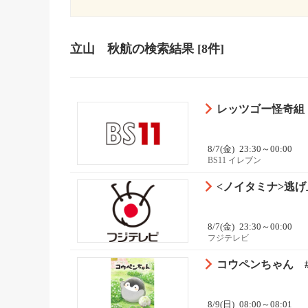
立山 秋航
の検索結果
[8件]
レッツゴー怪奇組
8/7(金)
23:30～00:00
BS11 イレブン
<ノイタミナ>逃げ
8/7(金)
23:30～00:00
フジテレビ
コウペンちゃん #7
8/9(日)
08:00～08:01