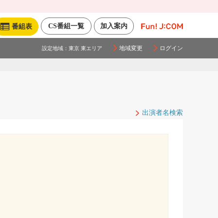
CS番組一覧
加入案内
番組表
地域変更
ログイン
設定地域：
東京 東エリア
出演者名検索