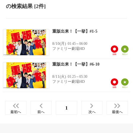
の検索結果
[2件]
重版出来！【一挙】#1-5
8/10(月)
01:45～06:00
ファミリー劇場HD
重版出来！【一挙】#6-10
8/11(火)
01:25～05:30
ファミリー劇場HD
1
最初へ
前へ
次へ
最後へ