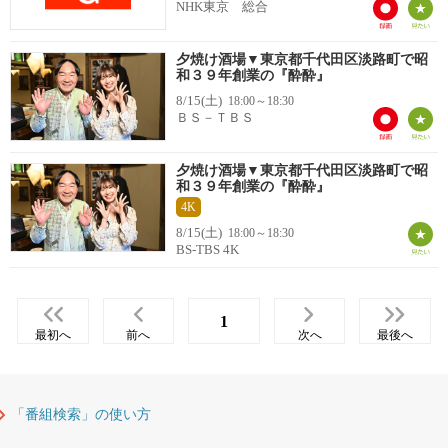
NHK東京 総合
夕焼け酒場▼東京都千代田区淡路町で昭
和３９年創業の『酔酔』
8/15(土)
18:00～18:30
ＢＳ－ＴＢＳ
夕焼け酒場▼東京都千代田区淡路町で昭
和３９年創業の『酔酔』
4K
8/15(土)
18:00～18:30
BS-TBS 4K
1
最初へ
前へ
次へ
最後へ
「番組検索」の使い方