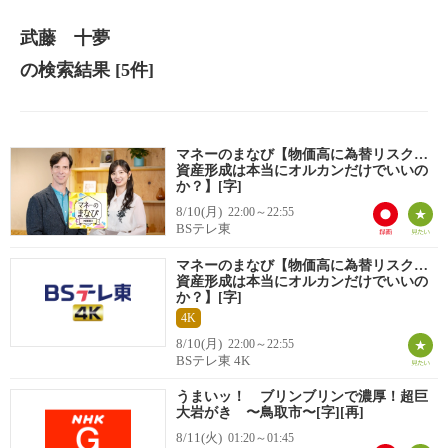
武藤 十夢
の検索結果
[5件]
マネーのまなび【物価高に為替リスク…
資産形成は本当にオルカンだけでいいの
か？】[字]
8/10(月)
22:00～22:55
BSテレ東
マネーのまなび【物価高に為替リスク…
資産形成は本当にオルカンだけでいいの
か？】[字]
4K
8/10(月)
22:00～22:55
BSテレ東 4K
うまいッ！ ブリンブリンで濃厚！超巨
大岩がき 〜鳥取市〜[字][再]
8/11(火)
01:20～01:45