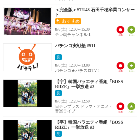
＜完全版＞STU48 石田千穂卒業コンサー
ト
8/8(土)
12:00～15:30
テレ朝チャンネル１
パチンコ実戦塾 #511
見
8/8(土)
12:00～13:00
パチンコ★パチスロTV！
【字】韓国バラエティ番組「BOSS
RIIZE」一挙放送 #2
見
8/8(土)
12:20～12:50
日テレプラス ドラマ・アニメ・
音楽ライブ
【字】韓国バラエティ番組「BOSS
RIIZE」一挙放送 #3
見