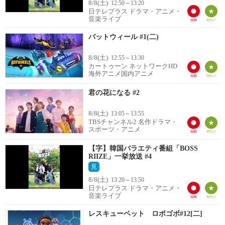
8/8(土)
12:50～13:20
日テレプラス ドラマ・アニメ・
音楽ライブ
バットウィール #1(二)
8/8(土)
12:55～13:30
カートゥーン ネットワークHD
海外アニメ国内アニメ
君の花になる #2
8/8(土)
13:05～13:55
TBSチャンネル2 名作ドラマ・
スポーツ・アニメ
【字】韓国バラエティ番組「BOSS
RIIZE」一挙放送 #4
見
8/8(土)
13:20～13:50
日テレプラス ドラマ・アニメ・
音楽ライブ
レスキューペット ロボゴボ#12[二]