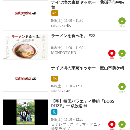
ナイツ塙の東葛ヤッホー 我孫子市中峠
台
4K
8/8(土)
11:00～11:30
satonoka 4K
ラーメンを食べる。 #22
8/8(土)
11:00～11:30
MONDOTV HD
ナイツ塙の東葛ヤッホー 流山市前ケ崎
4K
8/8(土)
11:30～12:00
satonoka 4K
【字】韓国バラエティ番組「BOSS
RIIZE」一挙放送 #1
見
8/8(土)
11:50～12:20
日テレプラス ドラマ・アニメ・
音楽ライブ