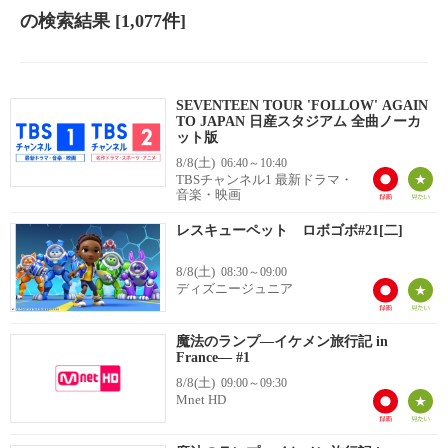
の検索結果
[1,077件]
SEVENTEEN TOUR 'FOLLOW' AGAIN
TO JAPAN 日産スタジアム 全曲ノーカ
ット版
8/8(土)
06:40～10:40
TBSチャンネル1 最新ドラマ・
音楽・映画
レスキューペット ロボゴボ#21[二]
8/8(土)
08:30～09:00
ディズニージュニア
魔法のランプ―イケメン旅行記 in
France― #1
8/8(土)
09:00～09:30
Mnet HD