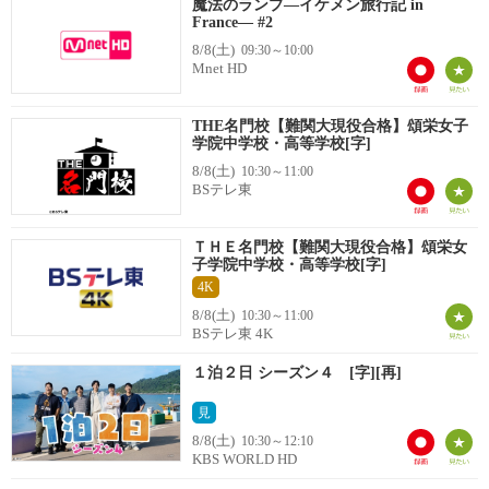
魔法のランプ―イケメン旅行記 in
France― #2
8/8(土)
09:30～10:00
Mnet HD
THE名門校【難関大現役合格】頌栄女子
学院中学校・高等学校[字]
8/8(土)
10:30～11:00
BSテレ東
ＴＨＥ名門校【難関大現役合格】頌栄女
子学院中学校・高等学校[字]
4K
8/8(土)
10:30～11:00
BSテレ東 4K
１泊２日 シーズン４ [字][再]
見
8/8(土)
10:30～12:10
KBS WORLD HD