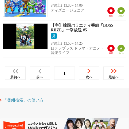
8/8(土)
13:30～14:00
ディズニージュニア
【字】韓国バラエティ番組「BOSS
RIIZE」一挙放送 #5
見
8/8(土)
13:50～14:25
日テレプラス ドラマ・アニメ・
音楽ライブ
1
最初へ
前へ
次へ
最後へ
「番組検索」の使い方