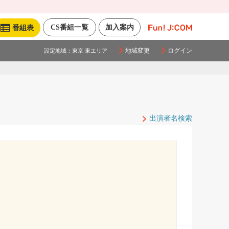
CS番組一覧
加入案内
番組表
地域変更
ログイン
設定地域：
東京 東エリア
出演者名検索