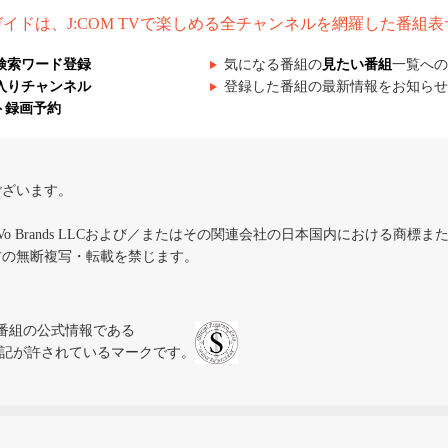
組ガイドは、J:COM TVで楽しめる全チャンネルを網羅した番組
検索ワード登録
気になる番組の
見たい番組
一覧への
入りチャンネル
登録した番組の最新情報をお知らせ
ト録画予約
ございます。
iVo Brands LLCおよび／またはその関連会社の日本国内における商標
材の無断複写・転載を禁じます。
、テレビ番組の公式情報である
スにのみ表記が許されているマークです。