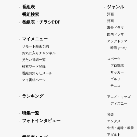
番組表
ジャンル
番組検索
洋画
邦画
番組表・チラシPDF
海外ドラマ
国内ドラマ
マイメニュー
アジアドラマ
リモート録画予約
韓流まつり
お気に入りチャンネル
スポーツ
見たい番組一覧
プロ野球
検索ワード登録
サッカー
番組お知らせメール
ゴルフ
マイ番組ページ
テニス
ランキング
アニメ・キッズ
ディズニー
特集一覧
音楽
フォトインタビュー
エンタメ
生活・趣味・教養
アダルト