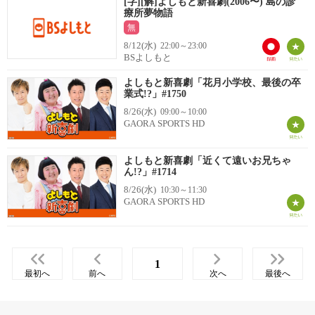
[字][解]よしもと新喜劇(2006〜) 島の診
療所夢物語
無
8/12(水)
22:00～23:00
BSよしもと
よしもと新喜劇「花月小学校、最後の卒
業式!?」#1750
8/26(水)
09:00～10:00
GAORA SPORTS HD
よしもと新喜劇「近くて遠いお兄ちゃ
ん!?」#1714
8/26(水)
10:30～11:30
GAORA SPORTS HD
1
最初へ
前へ
次へ
最後へ