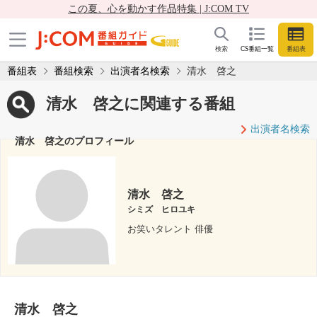
この夏、心を動かす作品特集 | J:COM TV
検索
CS番組一覧
番組表
番組表
番組検索
出演者名検索
清水 啓之
清水 啓之に関連する番組
出演者名検索
清水 啓之のプロフィール
清水 啓之
シミズ ヒロユキ
お笑いタレント 俳優
清水 啓之