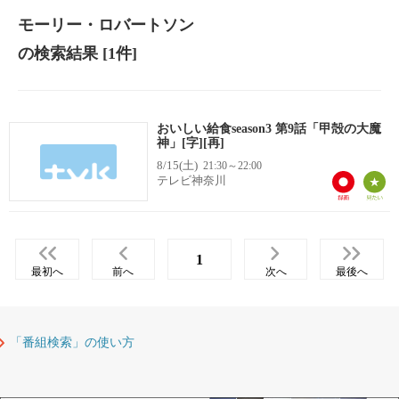
モーリー・ロバートソン
の検索結果
[1件]
おいしい給食season3 第9話「甲殻の大魔
神」[字][再]
8/15(土)
21:30～22:00
テレビ神奈川
1
最初へ
前へ
次へ
最後へ
「番組検索」の使い方