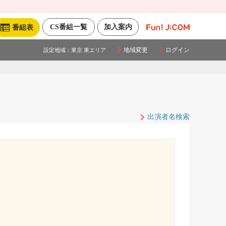
CS番組一覧
加入案内
番組表
地域変更
ログイン
設定地域：
東京 東エリア
出演者名検索