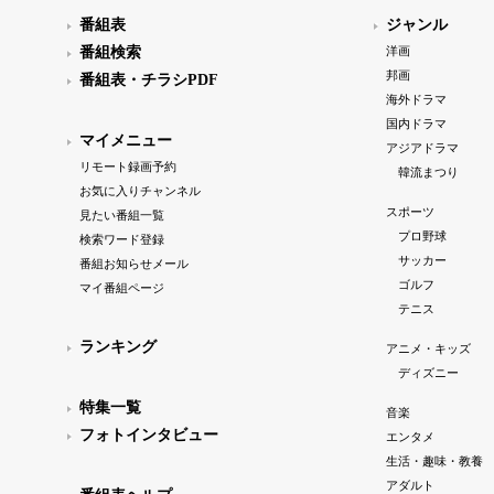
番組表
ジャンル
番組検索
洋画
邦画
番組表・チラシPDF
海外ドラマ
国内ドラマ
マイメニュー
アジアドラマ
リモート録画予約
韓流まつり
お気に入りチャンネル
スポーツ
見たい番組一覧
プロ野球
検索ワード登録
サッカー
番組お知らせメール
ゴルフ
マイ番組ページ
テニス
ランキング
アニメ・キッズ
ディズニー
特集一覧
音楽
フォトインタビュー
エンタメ
生活・趣味・教養
アダルト