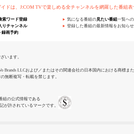
組ガイドは、J:COM TVで楽しめる全チャンネルを網羅した番組
検索ワード登録
気になる番組の
見たい番組
一覧への
入りチャンネル
登録した番組の最新情報をお知らせ
ト録画予約
ございます。
iVo Brands LLCおよび／またはその関連会社の日本国内における商標
材の無断複写・転載を禁じます。
、テレビ番組の公式情報である
スにのみ表記が許されているマークです。