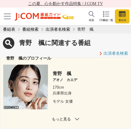
この夏、心を動かす作品特集 | J:COM TV
検索
CS番組一覧
番組表
番組表
番組検索
出演者名検索
青野 楓
青野 楓に関連する番組
出演者名検索
青野 楓のプロフィール
青野 楓
アオノ カエデ
170cm
兵庫県出身
モデル 女優
もっと見る