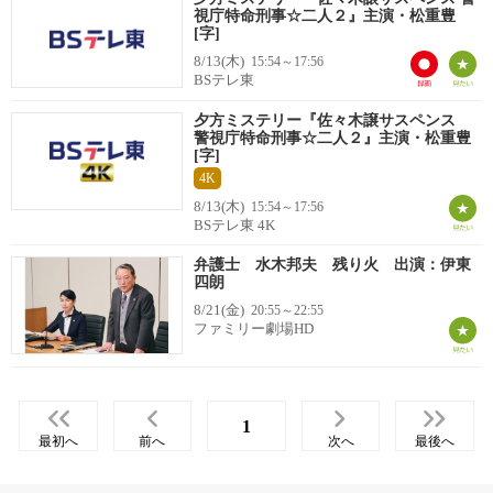
視庁特命刑事☆二人２』主演・松重豊
[字]
8/13(木)
15:54～17:56
BSテレ東
夕方ミステリー『佐々木譲サスペンス
警視庁特命刑事☆二人２』主演・松重豊
[字]
4K
8/13(木)
15:54～17:56
BSテレ東 4K
弁護士 水木邦夫 残り火 出演：伊東
四朗
8/21(金)
20:55～22:55
ファミリー劇場HD
1
最初へ
前へ
次へ
最後へ