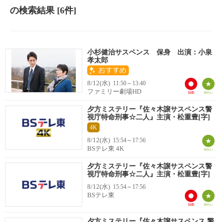
の検索結果
[6件]
小杉健治サスペンス 保身 出演：小泉
孝太郎
8/12(水)
11:50～13:40
ファミリー劇場HD
夕方ミステリー『佐々木譲サスペンス警
視庁特命刑事☆二人』主演・松重豊[字]
4K
8/12(水)
15:54～17:56
BSテレ東 4K
夕方ミステリー『佐々木譲サスペンス警
視庁特命刑事☆二人』主演・松重豊[字]
8/12(水)
15:54～17:56
BSテレ東
夕方ミステリー『佐々木譲サスペンス 警