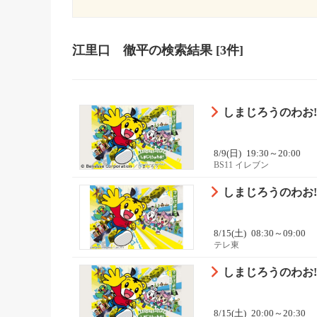
江里口 徹平
の検索結果
[3件]
しまじろうのわお!
8/9(日)
19:30～20:00
BS11 イレブン
しまじろうのわお! 
8/15(土)
08:30～09:00
テレ東
しまじろうのわお!
8/15(土)
20:00～20:30