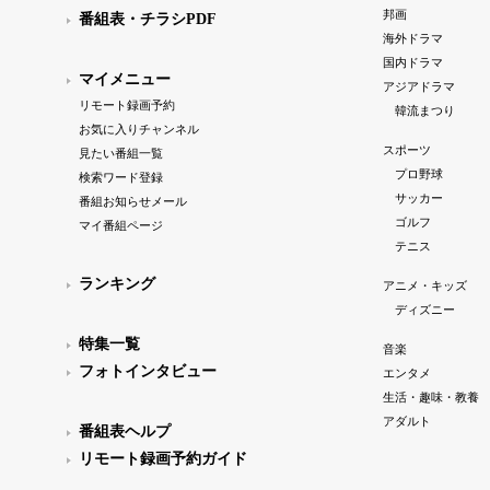
邦画
番組表・チラシPDF
海外ドラマ
国内ドラマ
マイメニュー
アジアドラマ
リモート録画予約
韓流まつり
お気に入りチャンネル
スポーツ
見たい番組一覧
プロ野球
検索ワード登録
サッカー
番組お知らせメール
ゴルフ
マイ番組ページ
テニス
ランキング
アニメ・キッズ
ディズニー
特集一覧
音楽
フォトインタビュー
エンタメ
生活・趣味・教養
アダルト
番組表ヘルプ
リモート録画予約ガイド