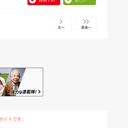
録画予約
見たい
次へ
最後へ
表サイトです。