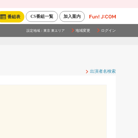
CS番組一覧
加入案内
番組表
地域変更
ログイン
設定地域：
東京 東エリア
出演者名検索