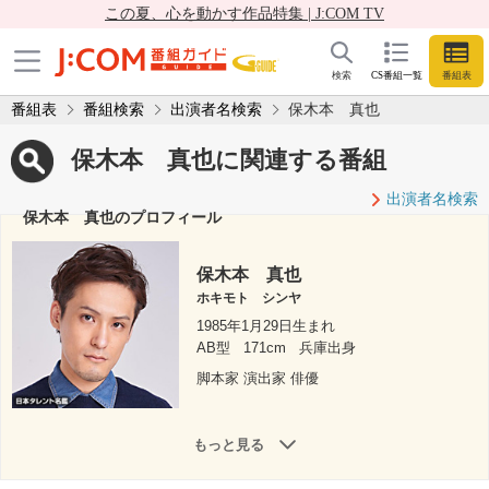
この夏、心を動かす作品特集 | J:COM TV
検索
CS番組一覧
番組表
番組表
番組検索
出演者名検索
保木本 真也
保木本 真也に関連する番組
出演者名検索
保木本 真也のプロフィール
保木本 真也
ホキモト シンヤ
1985年1月29日生まれ
AB型
171cm
兵庫出身
脚本家 演出家 俳優
もっと見る