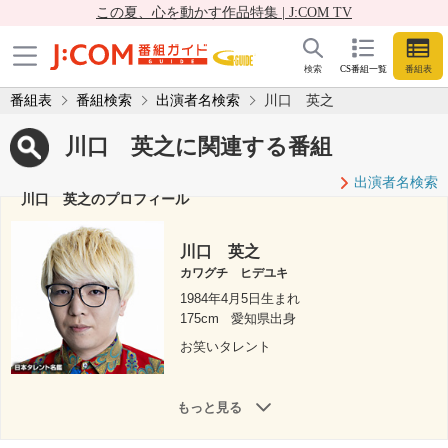
この夏、心を動かす作品特集 | J:COM TV
検索
CS番組一覧
番組表
番組表
番組検索
出演者名検索
川口 英之
川口 英之に関連する番組
出演者名検索
川口 英之のプロフィール
川口 英之
カワグチ ヒデユキ
1984年4月5日生まれ
175cm
愛知県出身
お笑いタレント
もっと見る