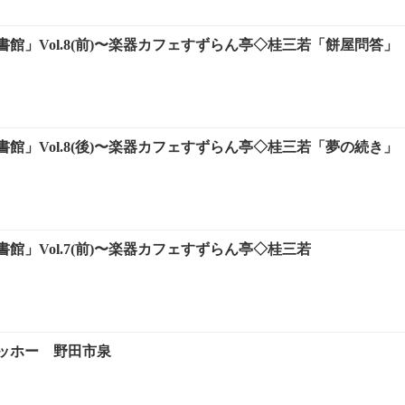
館」Vol.8(前)〜楽器カフェすずらん亭◇桂三若「餅屋問答」
館」Vol.8(後)〜楽器カフェすずらん亭◇桂三若「夢の続き」
館」Vol.7(前)〜楽器カフェすずらん亭◇桂三若
ッホー 野田市泉