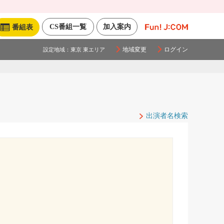
CS番組一覧
加入案内
番組表
地域変更
ログイン
設定地域：
東京 東エリア
出演者名検索