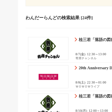
わんだーらんど
の検索結果
[24件]
桂三若「落語の図書
8/7(金)
12:30～13:00
寄席チャンネル
20th Anniversa
8/8(土)
22:30～01:00
ＷＯＷＯＷライブ
桂三若「落語の図書
8/10(月)
12:00～13:00