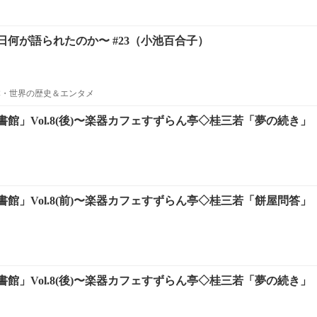
何が語られたのか〜 #23（小池百合子）
本・世界の歴史＆エンタメ
館」Vol.8(後)〜楽器カフェすずらん亭◇桂三若「夢の続き」
館」Vol.8(前)〜楽器カフェすずらん亭◇桂三若「餅屋問答」
館」Vol.8(後)〜楽器カフェすずらん亭◇桂三若「夢の続き」