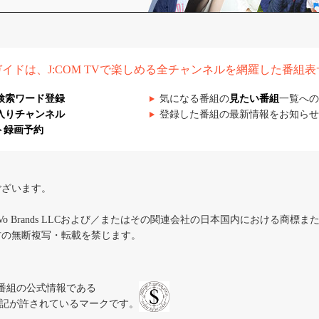
組ガイドは、J:COM TVで楽しめる全チャンネルを網羅した番組
検索ワード登録
気になる番組の
見たい番組
一覧への
入りチャンネル
登録した番組の最新情報をお知らせ
ト録画予約
ございます。
iVo Brands LLCおよび／またはその関連会社の日本国内における商標
材の無断複写・転載を禁じます。
、テレビ番組の公式情報である
スにのみ表記が許されているマークです。