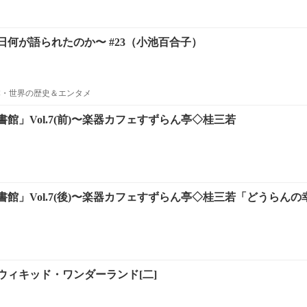
何が語られたのか〜 #23（小池百合子）
本・世界の歴史＆エンタメ
館」Vol.7(前)〜楽器カフェすずらん亭◇桂三若
館」Vol.7(後)〜楽器カフェすずらん亭◇桂三若「どうらんの
ウィキッド・ワンダーランド[二]