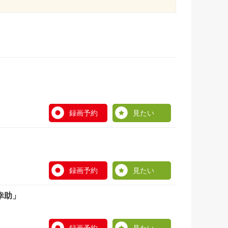
録画予約
見たい
録画予約
見たい
幸助」