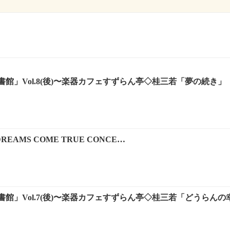
館」Vol.8(後)〜楽器カフェすずらん亭◇桂三若「夢の続き」
ry DREAMS COME TRUE CONCE…
館」Vol.7(後)〜楽器カフェすずらん亭◇桂三若「どうらんの