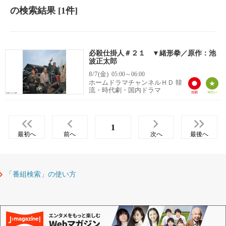
の検索結果
[1件]
必殺仕掛人＃２１ ▼緒形拳／原作：池
波正太郎
8/7(金)
05:00～06:00
ホームドラマチャンネルＨＤ 韓
流・時代劇・国内ドラマ
1
最初へ
前へ
次へ
最後へ
「番組検索」の使い方