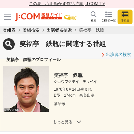
この夏、心を動かす作品特集 | J:COM TV
検索
CS番組一覧
番組表
番組表
番組検索
出演者名検索
笑福亭 鉄瓶
笑福亭 鉄瓶に関連する番組
出演者名検索
笑福亭 鉄瓶のプロフィール
笑福亭 鉄瓶
ショウフクテイ テッペイ
1978年8月14日生まれ
B型
174cm
奈良出身
落語家
もっと見る