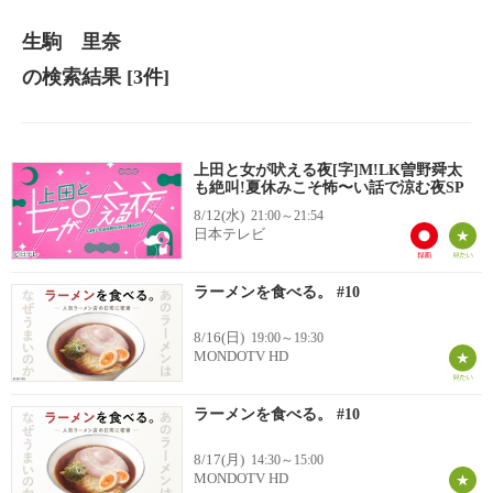
生駒 里奈
の検索結果
[3件]
上田と女が吠える夜[字]M!LK曽野舜太
も絶叫!夏休みこそ怖〜い話で涼む夜SP
8/12(水)
21:00～21:54
日本テレビ
ラーメンを食べる。 #10
8/16(日)
19:00～19:30
MONDOTV HD
ラーメンを食べる。 #10
8/17(月)
14:30～15:00
MONDOTV HD