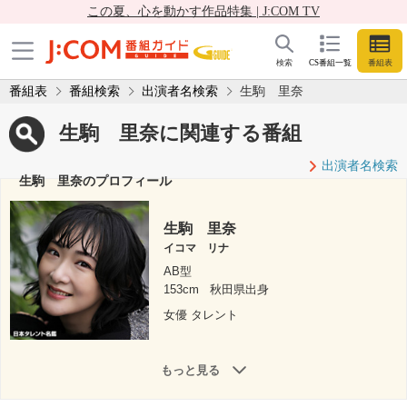
この夏、心を動かす作品特集 | J:COM TV
検索
CS番組一覧
番組表
番組表
番組検索
出演者名検索
生駒 里奈
生駒 里奈に関連する番組
出演者名検索
生駒 里奈のプロフィール
生駒 里奈
イコマ リナ
AB型
153cm
秋田県出身
女優 タレント
もっと見る