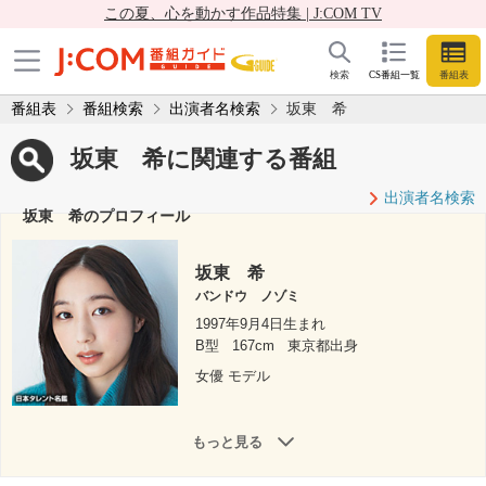
この夏、心を動かす作品特集 | J:COM TV
検索
CS番組一覧
番組表
番組表
番組検索
出演者名検索
坂東 希
坂東 希に関連する番組
出演者名検索
坂東 希のプロフィール
坂東 希
バンドウ ノゾミ
1997年9月4日生まれ
B型
167cm
東京都出身
女優 モデル
もっと見る