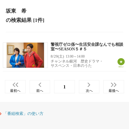
坂東 希
の検索結果
[1件]
警視庁ゼロ係〜生活安全課なんでも相談
室〜SEASON５＃５
8/29(土)
13:00～14:00
チャンネル銀河 歴史ドラマ・
サスペンス・日本のうた
1
最初へ
前へ
次へ
最後へ
「番組検索」の使い方