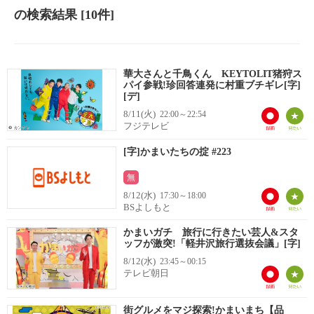
の検索結果
[10件]
華大さんと千鳥くん KEYTOLIT猪狩ス
パイ参戦!珍回答連発に村重ブチギレ[字]
[デ]
8/11(火)
22:00～22:54
フジテレビ
[字]かまいたちの掟 #223
無
8/12(水)
17:30～18:00
BSよしもと
かまいガチ 旅行に行きたい芸人&スタ
ッフが激突!「軽井沢旅行選抜会議」[字]
8/12(水)
23:45～00:15
テレビ朝日
街グルメをマジ探索!かまいまち【品