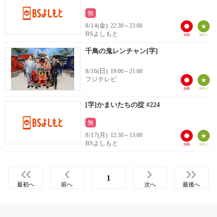
無
8/14(金)
22:30～23:00
BSよしもと
千鳥の鬼レンチャン[字]
8/16(日)
19:00～21:00
フジテレビ
[字]かまいたちの掟 #224
無
8/17(月)
12:30～13:00
BSよしもと
1
最初へ
前へ
次へ
最後へ