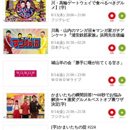
川・高輪ゲートウェイで食べるべきグル
メ】[字]
8/13(木)
20:00～21:00
フジテレビ
川島・山内のマンガ沼★マンガ家ガチア
ンケート『浦安鉄筋家族』浜岡先生後編
8/14(金)
01:59～02:29
日本テレビ
城山羊の会「勝手に唾が出てくる甘さ」
8/14(金)
21:00～23:00
ＷＯＷＯＷライブ
かまいたちの瞬間回答!〜60秒でお悩み
解決〜▼激変グルメ&ベストオブ裏ワザ
決定[字]
8/14(金)
21:00～21:58
フジテレビ
[字]かまいたちの掟 #224