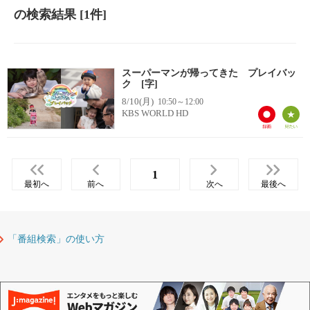
の検索結果
[1件]
スーパーマンが帰ってきた プレイバッ
ク [字]
8/10(月)
10:50～12:00
KBS WORLD HD
1
最初へ
前へ
次へ
最後へ
「番組検索」の使い方