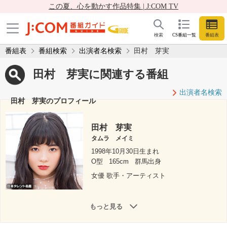
この夏、心を動かす作品特集 | J:COM TV
検索
CS番組一覧
番組表
番組表
番組検索
出演者名検索
田村 芽実
田村 芽実に関連する番組
出演者名検索
田村 芽実のプロフィール
田村 芽実
タムラ メイミ
1998年10月30日生まれ
O型
165cm
群馬出身
女優 歌手・アーティスト
もっと見る