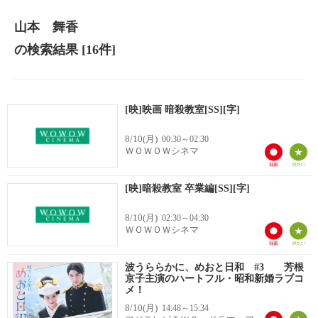
山本 舞香
の検索結果
[16件]
[映]映画 暗殺教室[SS][字]
8/10(月)
00:30～02:30
ＷＯＷＯＷシネマ
[映]暗殺教室 卒業編[SS][字]
8/10(月)
02:30～04:30
ＷＯＷＯＷシネマ
波うららかに、めおと日和 #3 芳根
京子主演のハートフル・昭和新婚ラブコ
メ！
8/10(月)
14:48～15:34