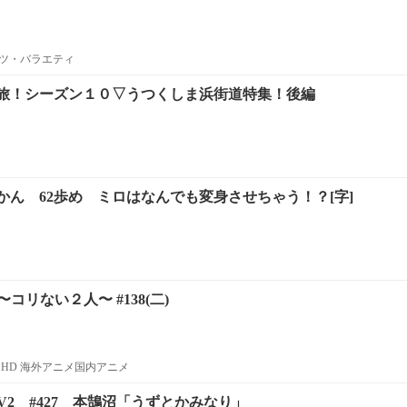
ツ・バラエティ
旅！シーズン１０▽うつくしま浜街道特集！後編
かん 62歩め ミロはなんでも変身させちゃう！？[字]
コリない２人〜 #138(二)
HD 海外アニメ国内アニメ
 TV2 #427 本鵠沼「うずとかみなり」