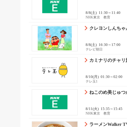
8/8(土)
11:30～11:40
NHK東京 教育
クレヨンしんちゃん
8/8(土)
16:30～17:00
テレビ朝日
カミナリのチャリ旅
8/10(月)
01:30～02:00
テレ玉1
ねこのめ美じゅつ
8/11(火)
15:35～15:45
NHK東京 教育
ラーメンWalker