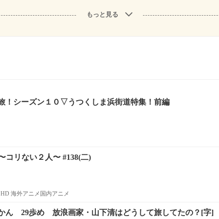
もっと見る
旅！シーズン１０▽うつくしま浜街道特集！前編
コリない２人〜 #138(二)
HD 海外アニメ国内アニメ
かん 29歩め 放浪画家・山下清はどうして旅してたの？[字]