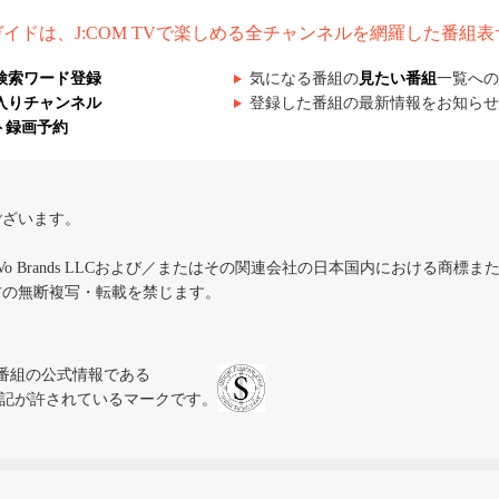
組ガイドは、J:COM TVで楽しめる全チャンネルを網羅した番組
検索ワード登録
気になる番組の
見たい番組
一覧への
入りチャンネル
登録した番組の最新情報をお知らせ
ト録画予約
ございます。
iVo Brands LLCおよび／またはその関連会社の日本国内における商標
材の無断複写・転載を禁じます。
、テレビ番組の公式情報である
スにのみ表記が許されているマークです。