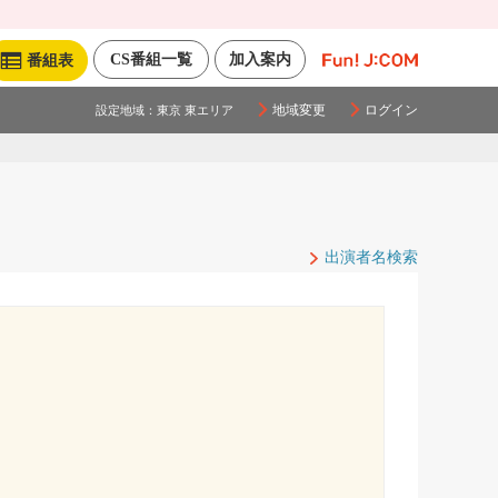
CS番組一覧
加入案内
番組表
地域変更
ログイン
設定地域：
東京 東エリア
出演者名検索