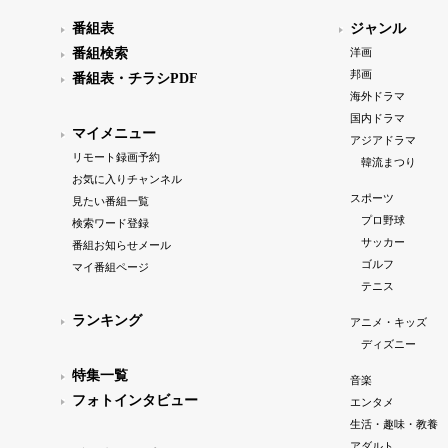
番組表
ジャンル
番組検索
洋画
邦画
番組表・チラシPDF
海外ドラマ
国内ドラマ
マイメニュー
アジアドラマ
リモート録画予約
韓流まつり
お気に入りチャンネル
スポーツ
見たい番組一覧
プロ野球
検索ワード登録
サッカー
番組お知らせメール
ゴルフ
マイ番組ページ
テニス
ランキング
アニメ・キッズ
ディズニー
特集一覧
音楽
フォトインタビュー
エンタメ
生活・趣味・教養
アダルト