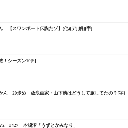
 【スワンボート伝説だゾ】(他)[デ][解][字]
！シーズン10[S]
かん 29歩め 放浪画家・山下清はどうして旅してたの？[字]
 TV2 #427 本鵠沼「うずとかみなり」