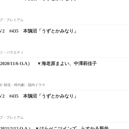
ブ・プレミアム
 TV2 #435 本鵠沼「うずとかみなり」
ツ・バラエティ
020/11/6 O.A） ▼海老原まよい、中澤莉佳子
Ｄ 韓流・時代劇・国内ドラマ
 TV2 #435 本鵠沼「うずとかみなり」
ブ・プレミアム
021/2/12 O.A.) ▼はらぺこツインズ、らすかる新井