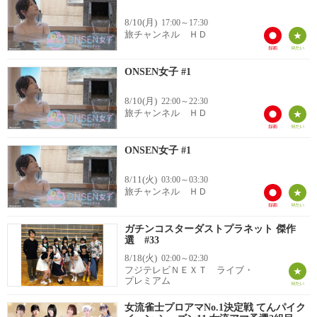
8/10(月)
17:00～17:30
旅チャンネル ＨＤ
ONSEN女子 #1
8/10(月)
22:00～22:30
旅チャンネル ＨＤ
ONSEN女子 #1
8/11(火)
03:00～03:30
旅チャンネル ＨＤ
ガチンコスターダストプラネット 傑作
選 #33
8/18(火)
02:00～02:30
フジテレビＮＥＸＴ ライブ・
プレミアム
女流雀士プロアマNo.1決定戦 てんパイク