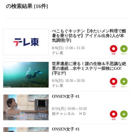
の検索結果
[16件]
ぺこもぐキッチン【冷たいメン料理で酷
暑を乗り切るぞ】アイドル出身2人が本
気調理[字]
8/9(日)
11:00～11:30
テレ東
世界遺産に潜る！謎の生物＆不思議な絶
景の連続…水中ミステリー探検にGO!
[字][デ]
8/9(日)
18:30～20:50
テレ東
ONSEN女子 #1
8/10(月)
10:00～10:30
旅チャンネル ＨＤ
ONSEN女子 #1