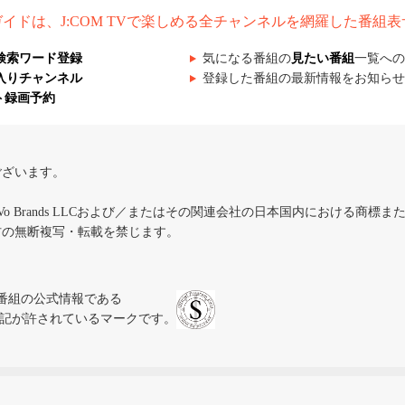
組ガイドは、J:COM TVで楽しめる全チャンネルを網羅した番組
検索ワード登録
気になる番組の
見たい番組
一覧への
入りチャンネル
登録した番組の最新情報をお知らせ
ト録画予約
ございます。
iVo Brands LLCおよび／またはその関連会社の日本国内における商標
材の無断複写・転載を禁じます。
、テレビ番組の公式情報である
スにのみ表記が許されているマークです。