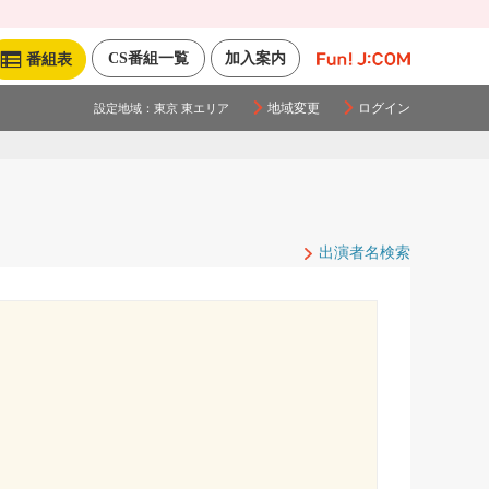
CS番組一覧
加入案内
番組表
地域変更
ログイン
設定地域：
東京 東エリア
出演者名検索