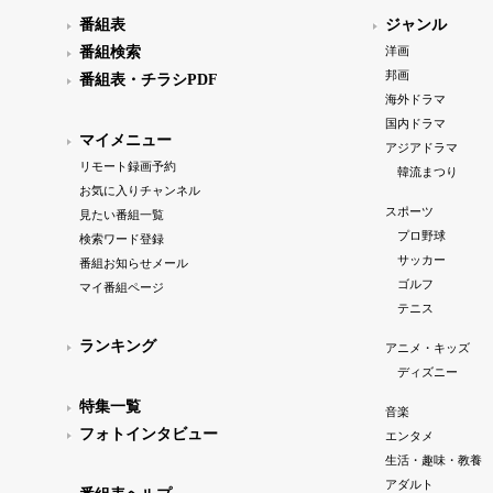
番組表
ジャンル
番組検索
洋画
邦画
番組表・チラシPDF
海外ドラマ
国内ドラマ
マイメニュー
アジアドラマ
リモート録画予約
韓流まつり
お気に入りチャンネル
スポーツ
見たい番組一覧
プロ野球
検索ワード登録
サッカー
番組お知らせメール
ゴルフ
マイ番組ページ
テニス
ランキング
アニメ・キッズ
ディズニー
特集一覧
音楽
フォトインタビュー
エンタメ
生活・趣味・教養
アダルト