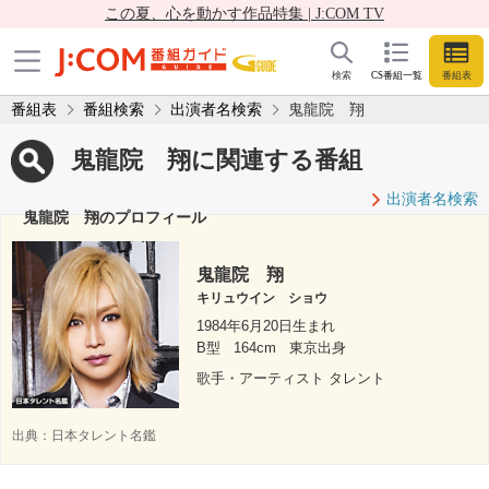
この夏、心を動かす作品特集 | J:COM TV
検索
CS番組一覧
番組表
番組表
番組検索
出演者名検索
鬼龍院 翔
鬼龍院 翔に関連する番組
出演者名検索
鬼龍院 翔のプロフィール
鬼龍院 翔
キリュウイン ショウ
1984年6月20日生まれ
B型
164cm
東京出身
歌手・アーティスト タレント
出典：
日本タレント名鑑