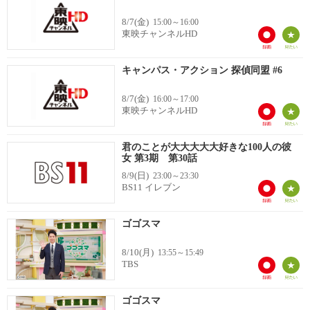
8/7(金)
15:00～16:00
東映チャンネルHD
キャンパス・アクション 探偵同盟 #6
8/7(金)
16:00～17:00
東映チャンネルHD
君のことが大大大大大好きな100人の彼
女 第3期 第30話
8/9(日)
23:00～23:30
BS11 イレブン
ゴゴスマ
8/10(月)
13:55～15:49
TBS
ゴゴスマ