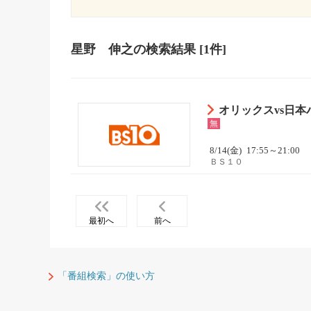
星野 伸之
の検索結果
[1件]
オリックスvs日本
無
8/14(金)
17:55～21:00
ＢＳ１０
最初へ
前へ
「番組検索」の使い方