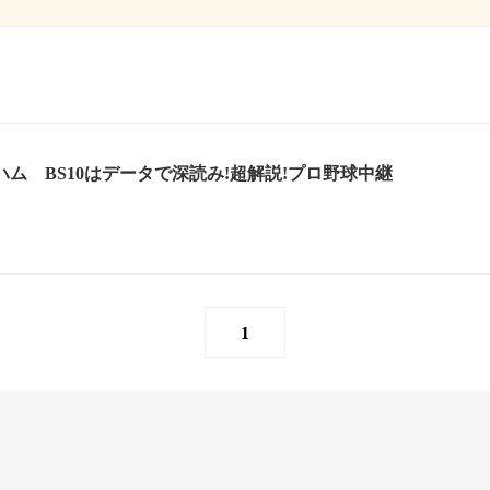
ハム BS10はデータで深読み!超解説!プロ野球中継
1