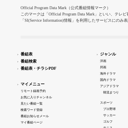
Official Program Data Mark（公式番組情報マーク）
このマークは「Official Program Data Mark」といい
「SI(Service Information)情報」を利用したサービ
番組表
ジャンル
番組検索
洋画
邦画
番組表・チラシPDF
海外ドラマ
国内ドラマ
マイメニュー
アジアドラマ
リモート録画予約
韓流まつり
お気に入りチャンネル
スポーツ
見たい番組一覧
プロ野球
検索ワード登録
サッカー
番組お知らせメール
ゴルフ
マイ番組ページ
テニス