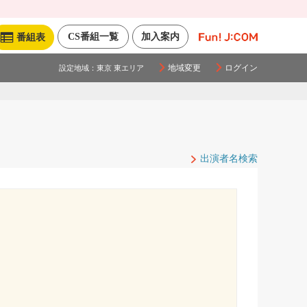
CS番組一覧
加入案内
番組表
地域変更
ログイン
設定地域：
東京 東エリア
出演者名検索