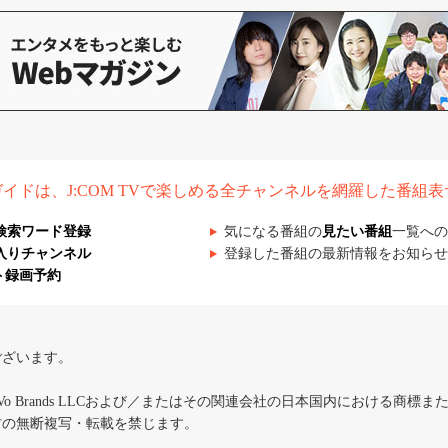
組ガイドは、J:COM TVで楽しめる全チャンネルを網羅した番組
検索ワード登録
気になる番組の
見たい番組
一覧への
入りチャンネル
登録した番組の最新情報をお知らせ
ト録画予約
ございます。
iVo Brands LLCおよび／またはその関連会社の日本国内における商標
材の無断複写・転載を禁じます。