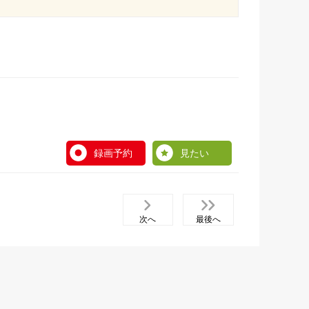
録画予約
見たい
次へ
最後へ